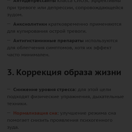
Антидепрессанты
класса СИОЗС эффективны
при тревоге или депрессии, сопровождающейся
зудом.
Анксиолитики
кратковременно применяются
для купирования острой тревоги.
Антигистаминные препараты
используются
для облегчения симптомов, хотя их эффект
часто минимален.
3. Коррекция образа жизни
Снижение уровня стресса:
для этой цели
подходят физические упражнения, дыхательные
техники.
Нормализация сна
:
улучшение режима сна
помогает снизить проявления психогенного
зуда.