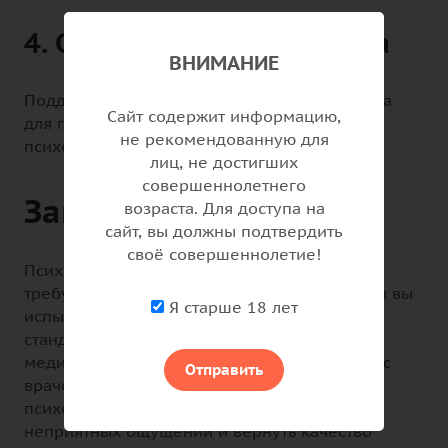
4. Социальная поддержка
ВНИМАНИЕ
Поддержка семьи и близких особенно важна
Сайт содержит информацию,
для пациентов, у которых зуд связан с
не рекомендованную для
психологическими травмами.
лиц, не достигших
совершеннолетнего
Заключение
возраста. Для доступа на
сайт, вы должны подтвердить
своё совершеннолетие!
Психогенный зуд - это состояние, которое
требует междисциплинарного подхода. Если вы
Я старше 18 лет
испытываете зуд, который не поддается
стандартному лечению, обратитесь за
медицинской помощью. Совместная работа с
Отправить
врачом-дерматологом, психиатром и
психотерапевтом поможет избавиться от
неприятных ощущений и вернуть качество