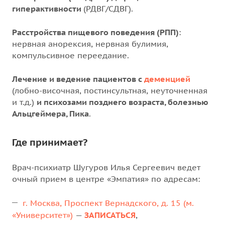
гиперактивности
(РДВГ/СДВГ).
Расстройства пищевого поведения (РПП)
:
нервная анорексия, нервная булимия,
компульсивное переедание.
Лечение и ведение пациентов с
деменцией
(лобно-височная, постинсультная, неуточненная
и т.д.)
и психозами позднего возраста, болезнью
Альцгеймера, Пика
.
Где принимает?
Врач-психиатр Шугуров Илья Сергеевич ведет
очный прием в центре «Эмпатия» по адресам:
г. Москва, Проспект Вернадского, д. 15 (м.
«Университет»)
—
ЗАПИСАТЬСЯ
,