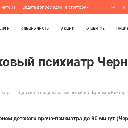
 чате ТГ
Задать вопрос администраторам
СЛУГИ
СПЕЦИАЛИСТЫ
АКЦИИ
О ЦЕНТРЕ
ПАЦИ
ковый психиатр Черн
—
хиатр
Детский и подростковый психиатр Черников Виктор
рием детского врача-психиатра до 90 минут (Чер