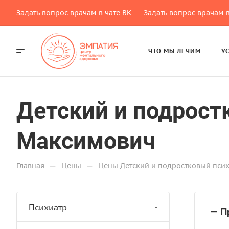
Задать вопрос врачам в чате ВК
Задать вопрос врачам в
ЧТО МЫ ЛЕЧИМ
У
Детский и подрост
Максимович
—
—
Главная
Цены
Цены Детский и подростковый пси
Психиатр
— П