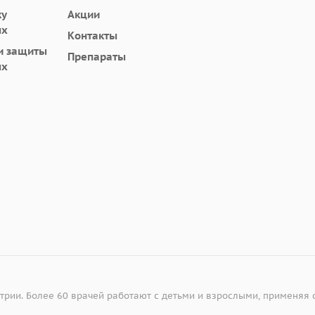
ку
Акции
ых
Контакты
и защиты
Препараты
ых
атрии. Более 60 врачей работают с детьми и взрослыми, применяя