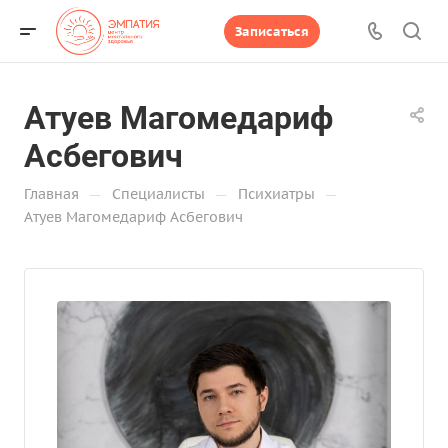
Записаться
Атуев Магомедариф
Асбегович
—
—
—
Главная
Специалисты
Психиатры
Атуев Магомедариф Асбегович