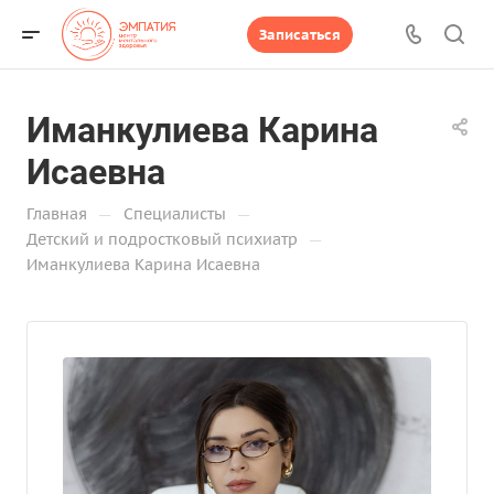
Записаться
Иманкулиева Карина
Исаевна
—
—
Главная
Специалисты
—
Детский и подростковый психиатр
Иманкулиева Карина Исаевна