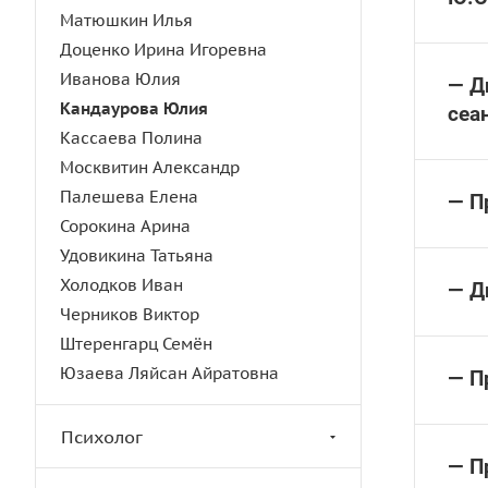
Матюшкин Илья
Доценко Ирина Игоревна
Иванова Юлия
— Д
Кандаурова Юлия
сеа
Кассаева Полина
Москвитин Александр
Палешева Елена
— П
Сорокина Арина
Удовикина Татьяна
Холодков Иван
— Д
Черников Виктор
Штеренгарц Семён
Юзаева Ляйсан Айратовна
— П
Психолог
— П