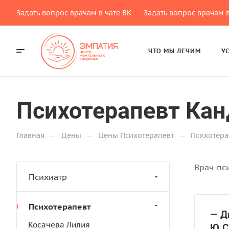
Задать вопрос врачам в чате ВК
Задать вопрос врачам в
ЧТО МЫ ЛЕЧИМ
У
Психотерапевт Ка
—
—
—
Главная
Цены
Цены Психотерапевт
Психотера
Врач-пс
Психиатр
Психотерапевт
— Д
Косачева Лилия
Ю.С