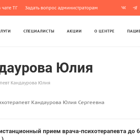
 чате ТГ
Задать вопрос администраторам
СЛУГИ
СПЕЦИАЛИСТЫ
АКЦИИ
О ЦЕНТРЕ
ПАЦИ
ндаурова Юлия
певт Кандаурова Юлия
ихотерапевт Кандаурова Юлия Сергеевна
истанционный прием врача-психотерапевта до 6
.)