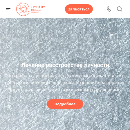
Записаться
Лечение расстройства личности
Расстройства личности – это длительные, неадаптивные и
постоянные паттерны поведения, познания и настроения.
Лица, страдающие этими психическими нарушениями,
воспринимают реальность искаженно, испытывая
ненормальные аффективные реакции (эмоциональные
Подробнее
отклики). В итоге это приводит к дистрессу во всех
аспектах жизни пациента, включая профессиональные
трудности, нарушения социального функционирования и