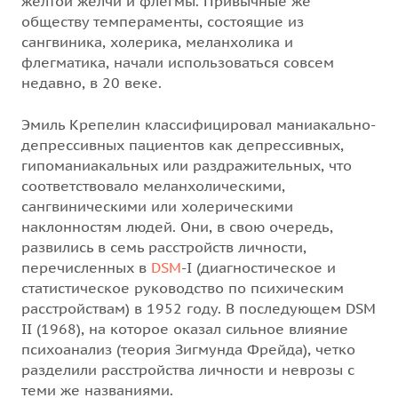
желтой желчи и флегмы. Привычные же
обществу темпераменты, состоящие из
сангвиника, холерика, меланхолика и
флегматика, начали использоваться совсем
недавно, в 20 веке.
Эмиль Крепелин классифицировал маниакально-
депрессивных пациентов как депрессивных,
гипоманиакальных или раздражительных, что
соответствовало меланхолическими,
сангвиническими или холерическими
наклонностям людей. Они, в свою очередь,
развились в семь расстройств личности,
перечисленных в
DSM
-I (диагностическое и
статистическое руководство по психическим
расстройствам) в 1952 году. В последующем DSM
II (1968), на которое оказал сильное влияние
психоанализ (теория Зигмунда Фрейда), четко
разделили расстройства личности и неврозы с
теми же названиями.