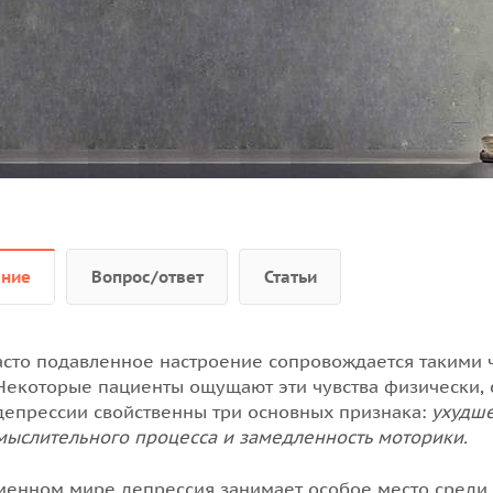
 настроение, мысли о
нарушение режима сна и
ание
Вопрос/ответ
Статьи
асто подавленное настроение сопровождается такими ч
Некоторые пациенты ощущают эти чувства физически,
депрессии свойственны три основных признака:
ухудше
мыслительного процесса и замедленность моторики.
менном мире депрессия занимает особое место среди 