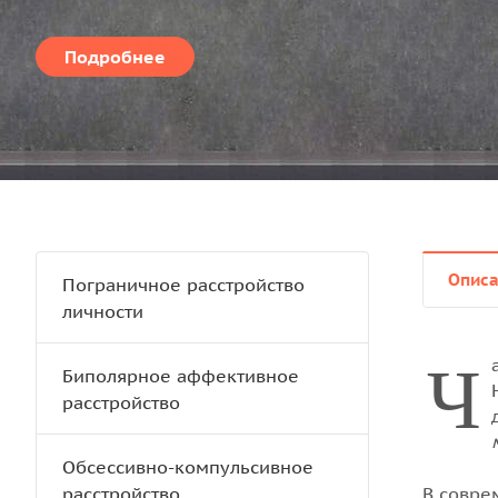
поиск своей вины и причастности), хронически плохое
самоубийстве, расстройство концентрации внимания, 
Подробнее
отсутствие аппетита.
Опис
Пограничное расстройство
личности
Ч
Биполярное аффективное
расстройство
Обсессивно-компульсивное
расстройство
В совре