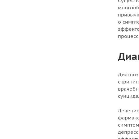
Существ
многооб
привычк
о симпт
эффекто
процесс
Диа
Диагноз
скринин
врачебн
суицидал
Лечение
фармако
симптом
депресс