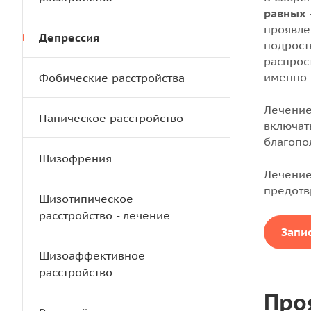
равных
проявлен
Депрессия
подрост
распрос
именно 
Фобические расстройства
Лечение
Паническое расстройство
включат
благопо
Шизофрения
Лечение
предотв
Шизотипическое
расстройство - лечение
Запи
Шизоаффективное
расстройство
Про