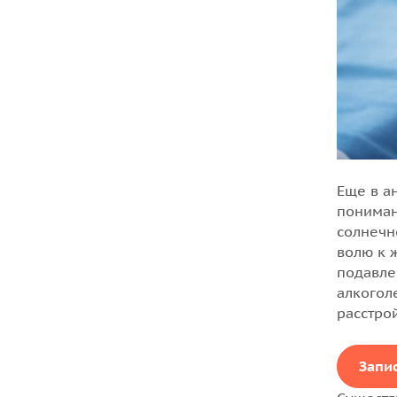
Еще в а
понима
солнечн
волю к 
подавле
алкогол
расстрой
Запи