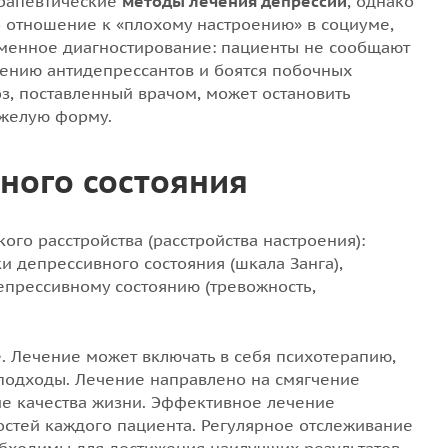
ерапевтические
методы лечения депрессии
, однако
о отношение к «плохому настроению» в социуме,
еменное диагностирование: пациенты не сообщают
чению антидепрессантов и боятся побочных
з, поставленный врачом, может остановить
яжелую форму.
ного состояния
ого расстройства (расстройства настроения):
и депрессивного состояния (шкала Занга),
епрессивному состоянию (тревожность,
. Лечение может включать в себя психотерапию,
подходы. Лечение направлено на смягчение
е качества жизни. Эффективное лечение
остей каждого пациента. Регулярное отслеживание