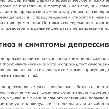
уют эффективные фармакотерапевтические и психот
разие ее проявлений и факторов, к ней ведущих, сам
а контролировать свои эмоции затрудняют ее своевр
омах депрессии, с предубеждением относятся к назна
в от их применения. Но только своевременный диагно
 и предотвратить дальнейшее развитие депрессии в т
гноз и симптомы депрессив
 депрессии ставится на основании критериев психическ
г (профилактические осмотр и опросы), тест самооценк
ая оценка и анализ отдельных симптомов, присущих д
ьные мысли и т.д.).
 депрессии является важной частью заботы о пациенте
логические методы, физическую активность и другие 
ов, улучшение эмоционального состояния и повышени
ии требует индивидуального подхода и учета особенн