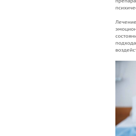
препара
психиче
Лечение
эмоцион
состоян
подхода
воздейс