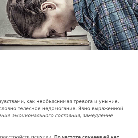
увствами, как необъяснимая тревога и уныние.
 словно телесное недомогание. Явно выраженной
ние эмоционального состояния, замедление
расстройств психики.
По частоте случаев ей нет