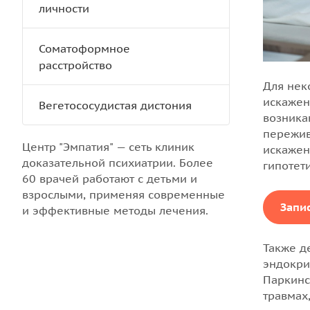
личности
Соматоформное
расстройство
Для нек
искажен
Вегетососудистая дистония
возника
пережив
Центр "Эмпатия" — сеть клиник
искажен
доказательной психиатрии. Более
гипотет
60 врачей работают с детьми и
взрослыми, применяя современные
Запи
и эффективные методы лечения.
Также д
эндокри
Паркинс
травмах