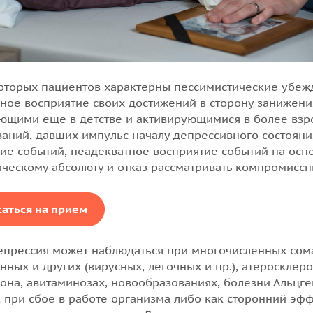
оторых пациентов характерны пессимистические убежд
ное восприятие своих достижений в сторону занижения
ющими еще в детстве и активирующимися в более взро
аний, давших импульс началу депрессивного состояния
ие событий, неадекватное восприятие событий на осн
ическому абсолюту и отказ рассматривать компромисс
саться на прием
епрессия может наблюдаться при многочисленных сома
нных и других (вирусных, легочных и пр.), атеросклеро
она, авитаминозах, новообразованиях, болезни Альцге
, при сбое в работе организма либо как сторонний эф