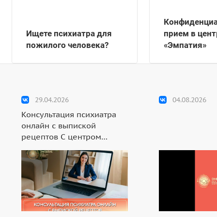
Конфиденци
Ищете психиатра для
прием в цент
пожилого человека?
«Эмпатия»
29.04.2026
04.08.2026
Консультация психиатра
онлайн с выпиской
рецептов С центром
ментального здоровья
«Эмпатия» вам больше не
нужно тратить время на
очное посещение
специалиста или искать
редкого профессионала в
вашем регионе - у нас вы