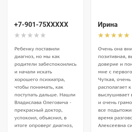
+7-901-75XXXXX
Ирина
Ребенку поставили
Очень она вн
диагноз, но мы как
позитивная, 
родители забеспокоились
доверие и по
и начали искать
мне с первого
хорошего психиатра,
Чуткая, очень
чтобы понимать, как
располагает к
поступать дальше. Нашли
выслушивает 
Владислава Олеговича -
и очень грам
прекрасный доктор,
все подытожив
успокоил, объяснил, в
время разгов
итоге опроверг диагноз,
Алексеевна с