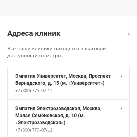
можете получить помощь
психиатра в комфортном
формате онлайн-
видеоконсультации. По
Адреса клиник
итогам онлайн-приемов
выписываются рецепты с
доставкой к вам
Все наши клиники находятся в шаговой
транспортной компанией.
доступности от метро.
Подробнее:
https://empathycenter.ru/news/konsultatsiya-
psikhiatra-onlayn-s-
Эмпатия Университет, Москва, Проспект
vypiskoy-retseptov/
Вернадского, д. 15 (м. «Университет»)
Дистанционные приемы
+7 (800) 775-07-12
врачей центра «Эмпатия» -
это удобное решение,
Эмпатия Электрозаводская, Москва,
которое позволит вам
Малая Семёновская, д. 10 (м.
получить
«Электрозаводская»)
квалифицированную
+7 (800) 775-07-12
медицинскую помощь из