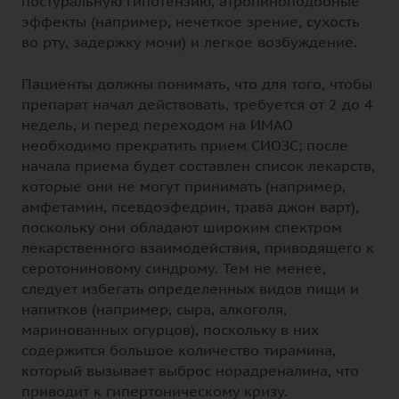
постуральную гипотензию, атропиноподобные
эффекты (например, нечеткое зрение, сухость
во рту, задержку мочи) и легкое возбуждение.
Пациенты должны понимать, что для того, чтобы
препарат начал действовать, требуется от 2 до 4
недель, и перед переходом на ИМАО
необходимо прекратить прием СИОЗС; после
начала приема будет составлен список лекарств,
которые они не могут принимать (например,
амфетамин, псевдоэфедрин, трава джон варт),
поскольку они обладают широким спектром
лекарственного взаимодействия, приводящего к
серотониновому синдрому. Тем не менее,
следует избегать определенных видов пищи и
напитков (например, сыра, алкоголя,
маринованных огурцов), поскольку в них
содержится большое количество тирамина,
который вызывает выброс норадреналина, что
приводит к гипертоническому кризу.