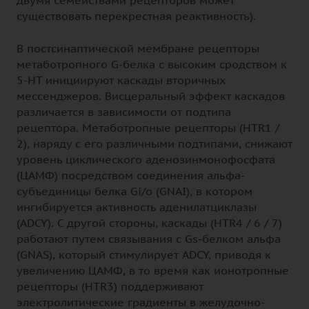
существовать перекрестная реактивность).
В постсинаптической мембране рецепторы
метаботропного G-белка с высоким сродством к
5-НТ инициируют каскады вторичных
мессенджеров. Висцеральный эффект каскадов
различается в зависимости от подтипа
рецептора. Метаботропные рецепторы (HTR1 /
2), наряду с его различными подтипами, снижают
уровень циклического аденозинмонофосфата
(ЦАМФ) посредством соединения альфа-
субъединицы белка Gi/o (GNAI), в котором
ингибируется активность аденилатциклазы
(ADCY). С другой стороны, каскады (HTR4 / 6 / 7)
работают путем связывания с Gs-белком альфа
(GNAS), который стимулирует ADCY, приводя к
увеличению ЦАМФ, в то время как ионотропные
рецепторы (HTR3) поддерживают
электролитические градиенты в желудочно-