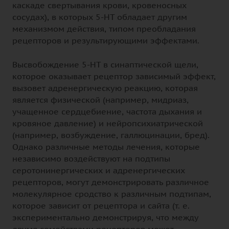
каскаде свертывания крови, кровеносных
сосудах), в которых 5-НТ обладает другим
механизмом действия, типом преобладания
рецепторов и результирующими эффектами.
Высвобождение 5-НТ в синаптической щели,
которое оказывает рецептор зависимый эффект,
вызовет адренергическую реакцию, которая
является физической (например, мидриаз,
учащенное сердцебиение, частота дыхания и
кровяное давление) и нейропсихиатрической
(например, возбуждение, галлюцинации, бред).
Однако различные методы лечения, которые
независимо воздействуют на подтипы
серотонинергических и адренергических
рецепторов, могут демонстрировать различное
молекулярное сродство к различным подтипам,
которое зависит от рецептора и сайта (т. е.
экспериментально демонстрируя, что между
двумя семействами рецепторов может