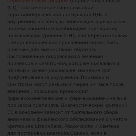
Серотониновый синдром
(СС) или токсичность
(СТ) - это сочетание гипер высокой
серотонинергической стимуляции ЦНС и
внутренних органов, возникающее в результате
приема пациентом комбинации препаратов,
повышающих уровень 5-НТ, или передозировки.
Спектр клинических проявлений может быть
опасным для жизни; таким образом,
распознавание поддающихся лечению
признаков и симптомов, которые появляются
первыми, имеет решающее значение для
предотвращения ухудшения. Признаки и
симптомы могут развиться через 24 часа после
введения, поскольку происходят
фармакокинетические и фармакодинамические
процессы препарата. Диагностический критерий
СС в основном зависит от тщательного сбора
анамнеза и физического обследования с учетом
критериев Штернбаха, Радомского и Хантера
для постановки диагноза.Однако, если в