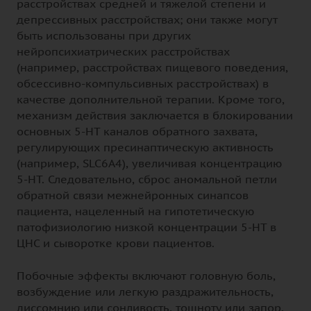
расстройствах средней и тяжелой степени и
депрессивных расстройствах; они также могут
быть использованы при других
нейропсихиатрических расстройствах
(например, расстройствах пищевого поведения,
обсессивно-компульсивных расстройствах) в
качестве дополнительной терапии. Кроме того,
механизм действия заключается в блокировании
основных 5-НТ каналов обратного захвата,
регулирующих пресинаптическую активность
(например, SLC6A4), увеличивая концентрацию
5-НТ. Следовательно, сброс аномальной петли
обратной связи межнейронных синапсов
пациента, нацеленный на гипотетическую
патофизиологию низкой концентрации 5-НТ в
ЦНС и сыворотке крови пациентов.
Побочные эффекты включают головную боль,
возбуждение или легкую раздражительность,
диссомнию или сонливость, тошноту или запор,