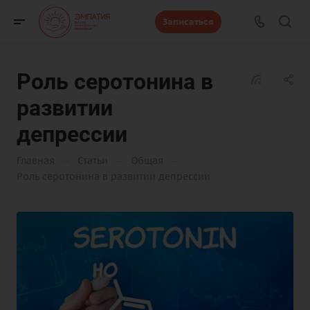
Записаться
Роль серотонина в
развитии
депрессии
—
—
—
Главная
Статьи
Общая
Роль серотонина в развитии депрессии