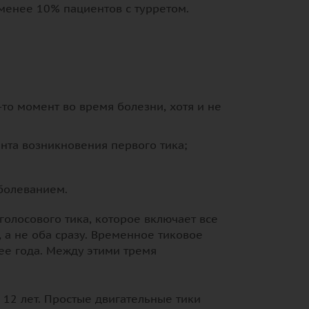
 менее 10% пациентов с турретом.
то момент во время болезни, хотя и не
нта возникновения первого тика;
болеванием.
олосового тика, которое включает все
, а не оба сразу. Временное тиковое
лее года. Между этими тремя
о 12 лет. Простые двигательные тики