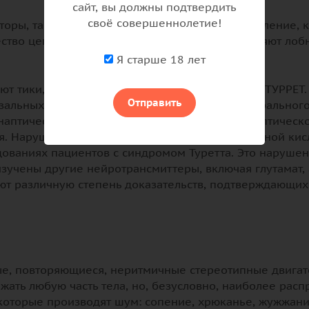
сайт, вы должны подтвердить
своё совершеннолетие!
оры, такие как тревога и добровольное подавление, к
тво цепей в головном мозге, которые соединяют лоб
Я старше 18 лет
ют тики, указывая на важную роль дофамина в ТУРРЕТ
Отправить
зальных ганглиев, а также лобной коры и вентральног
аптическом, внутрисинаптическом и постсинаптическо
. Нарушение работы ГАМК (гамма-аминомасляной кис
ованиях пациентов с синдромом Туретта. Это наруше
изучены другие нейротрансмиттеры, включая глутамат,
ют различную степень доказательств, подтверждающих 
рые, повторяющиеся, неритмичные стереотипные двига
ать любую часть тела, но, безусловно, наиболее распр
 которые производят шум: сопение, хрюканье, жужжан