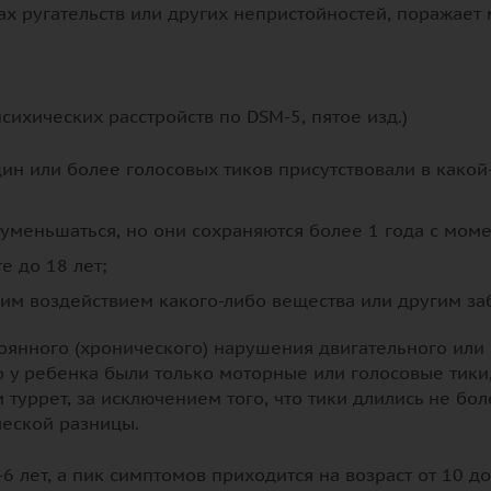
х ругательств или других непристойностей, поражает
психических расстройств по DSM-5, пятое изд.)
н или более голосовых тиков присутствовали в какой-
 уменьшаться, но они сохраняются более 1 года с моме
е до 18 лет;
им воздействием какого-либо вещества или другим за
янного (хронического) нарушения двигательного или г
о у ребенка были только моторные или голосовые тики
 туррет, за исключением того, что тики длились не бо
ческой разницы.
-6 лет, а пик симптомов приходится на возраст от 10 д