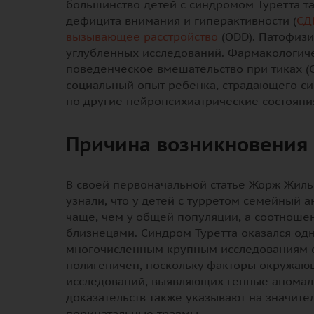
большинство детей с синдромом Туретта т
дефицита внимания и гиперактивности (
СД
вызывающее расстройство
(ODD). Патофизи
углубленных исследований. Фармакологиче
поведенческое вмешательство при тиках (C
социальный опыт ребенка, страдающего син
но другие нейропсихиатрические состояния
Причина возникновения
В своей первоначальной статье Жорж Жиль 
узнали, что у детей с турретом семейный а
чаще, чем у общей популяции, а соотноше
близнецами. Синдром Туретта оказался од
многочисленным крупным исследованиям е
полигеничен, поскольку факторы окружаю
исследований, выявляющих генные аномали
доказательств также указывают на значит
перинатальные травмы.