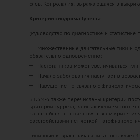
слов. Копролалия, выражающаяся в выкрика
Критерии синдрома Туретта
(Руководство по диагностике и статистике 
Множественные двигательные тики и оди
обязательно одновременно;
Частота тиков может увеличиваться или
Начало заболевания наступает в возраст
Нарушение не связано с физиологическ
В DSM-5 также перечислены критерии посто
критерии туррета, за исключением того, чт
расстройство соответствует всем критериям
расстройствами нет четкой патофизиологи
Типичный возраст начала тика составляет 4