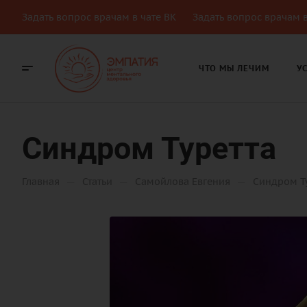
Задать вопрос врачам в чате ВК
Задать вопрос врачам в
ЧТО МЫ ЛЕЧИМ
У
Синдром Туретта
—
—
—
Главная
Статьи
Самойлова Евгения
Синдром Т