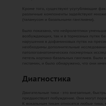
Кроме того, существуют усугубляющие факт
различные компоненты задействуют множес
(таламусом и базальными ганглиями).
Было показано, что нейролептики уменьша
возбуждающих, так и в тормозных путях ба
нарушения в дофаминовых путях на пресин
необходимы дополнительные исследования
патологоанатомических посмертных исслед
петель кортико-базальных ганглиев. Были 
гистамин, и было обнаружено, что они име
Диагностика
Двигательные тики - это внезапные, быст
предшествует побуждение. Они могут пораж
К вокальным тикам относятся любые тики,