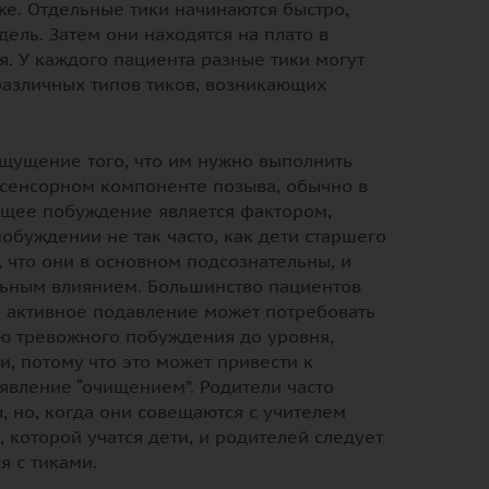
же. Отдельные тики начинаются быстро,
ель. Затем они находятся на плато в
. У каждого пациента разные тики могут
различных типов тиков, возникающих
щущение того, что им нужно выполнить
 сенсорном компоненте позыва, обычно в
ющее побуждение является фактором,
обуждении не так часто, как дети старшего
 что они в основном подсознательны, и
ольным влиянием. Большинство пациентов
о активное подавление может потребовать
ию тревожного побуждения до уровня,
, потому что это может привести к
явление “очищением”. Родители часто
, но, когда они совещаются с учителем
 которой учатся дети, и родителей следует
я с тиками.