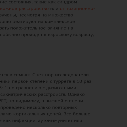
ие состояния, такие как синдром
евожное расстройство
или
оппозиционно-
изучены, несмотря на множество
орошо реагируют на комплексное
азать положительное влияние на
 обычно проходят к взрослому возрасту,
тся в семьях. С тех пор исследователи
ники первой степени с туррета в 10 раз
5: 1 по сравнению с дизиготными
сихиатрических расстройств. Однако
ЕТ, по-видимому, в высшей степени
 проведено несколько повторных
аламо-кортикальных цепей. Все больше
е как инфекции, аутоиммунитет или