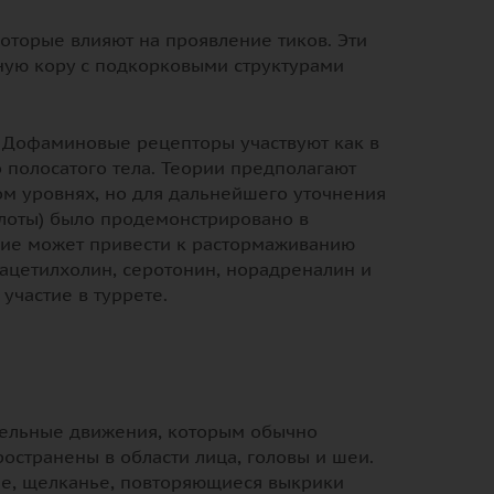
оторые влияют на проявление тиков. Эти
ную кору с подкорковыми структурами
. Дофаминовые рецепторы участвуют как в
о полосатого тела. Теории предполагают
м уровнях, но для дальнейшего уточнения
лоты) было продемонстрировано в
ние может привести к растормаживанию
 ацетилхолин, серотонин, норадреналин и
участие в туррете.
тельные движения, которым обычно
остранены в области лица, головы и шеи.
ие, щелканье, повторяющиеся выкрики