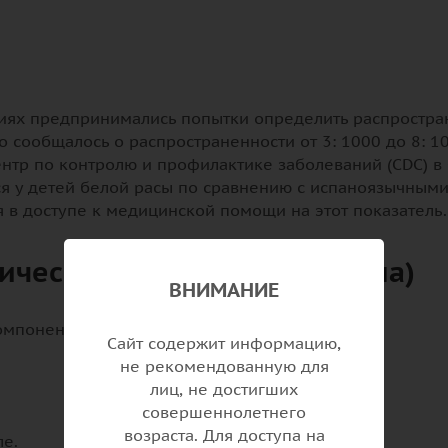
ниях предпринимались попытки определить распростра
то сообщалось о распространенности от 3: 1000 до 8: 
Центр по контролю и профилактике заболеваний (CDC) в
тся у детей белой расы по сравнению с испаноязычным
 в доступе к медицинской помощи на этот показатель.
ические процессы синдрома)
ВНИМАНИЕ
омпонентов:
Сайт содержит информацию,
не рекомендованную для
лиц, не достигших
совершеннолетнего
возраста. Для доступа на
е.