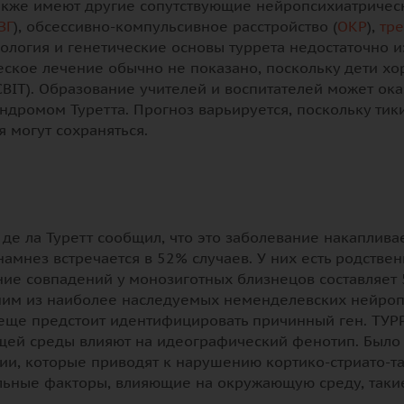
акже имеют другие сопутствующие нейропсихиатрическ
ВГ
), обсессивно-компульсивное расстройство (
ОКР
),
тр
ология и генетические основы туррета недостаточно 
ское лечение обычно не показано, поскольку дети х
BIT). Образование учителей и воспитателей может ок
дромом Туретта. Прогноз варьируется, поскольку тики
 могут сохраняться.
де ла Туретт сообщил, что это заболевание накапливае
намнез встречается в 52% случаев. У них есть родствен
ние совпадений у монозиготных близнецов составляет 
ним из наиболее наследуемых неменделевских нейроп
ще предстоит идентифицировать причинный ген. ТУРР
щей среды влияют на идеографический фенотип. Было
и, которые приводят к нарушению кортико-стриато-т
ельные факторы, влияющие на окружающую среду, таки