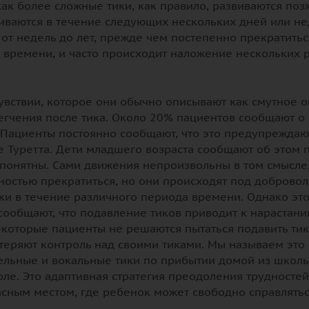
как более сложные тики, как правило, развиваются поз
ливаются в течение следующих нескольких дней или нед
т недель до лет, прежде чем постепенно прекратиться
а времени, и часто происходит наложение нескольких 
вствии, которое они обычно описывают как смутное о
легчения после тика. Около 20% пациентов сообщают о
 Пациенты постоянно сообщают, что это предупрежда
Туретта. Дети младшего возраста сообщают об этом п
 понятны. Сами движения непроизвольны в том смысле,
лностью прекратиться, но они происходят под добров
ики в течение различного периода времени. Однако эт
сообщают, что подавление тиков приводит к нарастан
которые пациенты не решаются пытаться подавить тики
теряют контроль над своими тиками. Мы называем это 
тельные и вокальные тики по прибытии домой из школы
ле. Это адаптивная стратегия преодоления трудностей,
асным местом, где ребенок может свободно справлятьс