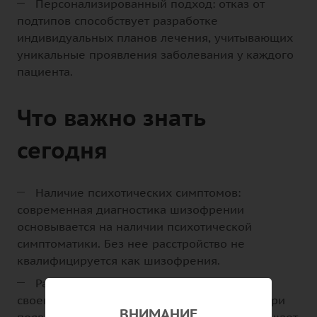
Персонализированный подход: отказ от
подтипов способствует разработке
индивидуальных планов лечения, учитывающих
уникальные проявления заболевания у каждого
пациента.
Что важно знать
сегодня
Наличие психотических симптомов:
современная диагностика шизофрении
основывается на наличии психотической
симптоматики. Без нее расстройство не
квалифицируется как шизофрения.
Ранняя диагностика и лечение:
своевременное обращение к специалисту при
ВНИМАНИЕ