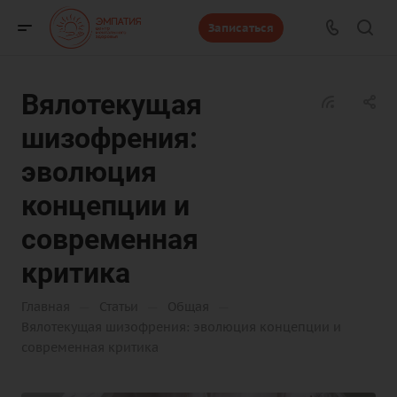
Записаться
Вялотекущая
шизофрения:
эволюция
концепции и
современная
критика
—
—
—
Главная
Статьи
Общая
Вялотекущая шизофрения: эволюция концепции и
современная критика