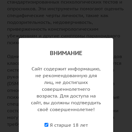
стандартизированных психологических тестов и
опросников. Эти инструменты помогают оценить
специфические черты личности, такие как
подозрительность, недоверчивость,
приверженность конспирологическим
убеждениям и другие симптомы параноидного
психоза.
ВНИМАНИЕ
Одним из наиболее распространенных методов
классификации параноидного психоза является
Сайт содержит информацию,
система Диагностического и статистического
не рекомендованную для
руководства по психическим расстройствам
лиц, не достигших
(DSM-5). В этой системе параноидный психоз
совершеннолетнего
относится к группе шизофрении и других
возраста. Для доступа на
психотических расстройств. Однако некоторые
сайт, вы должны подтвердить
специалисты выделяют параноеформные
своё совершеннолетие!
состояния в отдельную категорию, так как они
могут иметь более благоприятный прогноз и
требуют особого подхода к лечению.
Я старше 18 лет