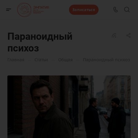
Записаться
Параноидный
психоз
—
—
—
Главная
Статьи
Общая
Параноидный психоз