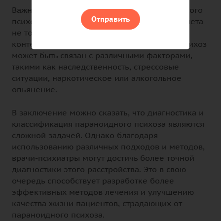
Важно отметить, что диагностика параноидного
Отправить
психоза требует комплексного подхода и учета
не только клинических симптомов, но и
контекста жизни пациента. Параноидный психоз
может быть связан с различными факторами,
такими как наследственность, стрессовые
ситуации, наркотическое или алкогольное
опьянение.
В заключение можно сказать, что диагностика и
классификация параноидного психоза являются
сложной задачей. Однако благодаря
использованию различных подходов и методов,
врачи-психиатры могут достичь более точной
диагностики этого расстройства. Это в свою
очередь способствует разработке более
эффективных методов лечения и улучшению
качества жизни пациентов, страдающих от
параноидного психоза.