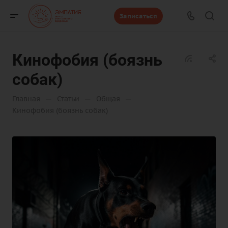
Записаться
Кинофобия (боязнь
собак)
—
—
—
Главная
Статьи
Общая
Кинофобия (боязнь собак)