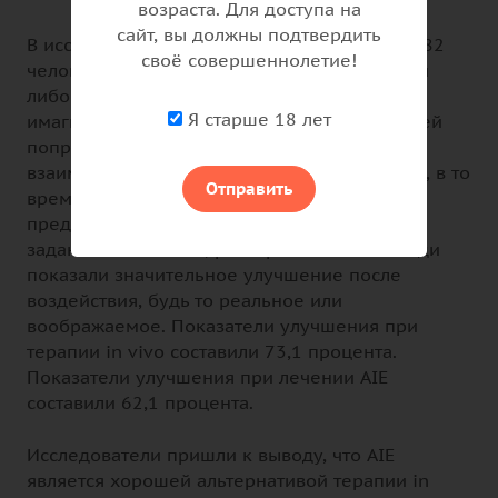
возраста. Для доступа на
сайт, вы должны подтвердить
В исследовании, проведенном в 2003 году, 82
своё совершеннолетие!
человека, страдающих кинофобией, прошли
либо терапию воздействия in vivo, либо
Я старше 18 лет
имагинальную экспозицию. Некоторых людей
попросили пройти терапию, где они
взаимодействовали с собаками на поводках, в то
Отправить
время как других попросили просто
представить, что они выполняют различные
задания с собаками, разыгрывая их. Все люди
показали значительное улучшение после
воздействия, будь то реальное или
воображаемое. Показатели улучшения при
терапии in vivo составили 73,1 процента.
Показатели улучшения при лечении AIE
составили 62,1 процента.
Исследователи пришли к выводу, что AIE
является хорошей альтернативой терапии in