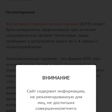
Психотерапия
Когнитивно-поведенческая терапия
(КПТ) может
быть невероятно эффективной при лечении
специфических фобий. Некоторые люди
сообщают о результатах всего за 1-4 сеанса с
психотерапевтом.
Экспозиционная терапия - это форма КПТ, при
которой люди лицом к лицу сталкиваются со
страхами. В то время как некоторые люди могут
извлечь выгоду из экспозиционной терапии in
ВНИМАНИЕ
vivo или нахождения рядом с собаками в
реальной жизни, другие могут получить
Сайт содержит информацию,
аналогичную выгоду от так называемого
не рекомендованную для
активного воображаемого воздействия (AIE),
лиц, не достигших
которому доверяют, или представляя себя
совершеннолетнего
выполняющими задания с собакой.