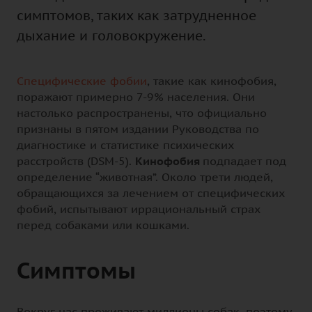
симптомов, таких как затрудненное
дыхание и головокружение.
Специфические фобии
, такие как кинофобия,
поражают примерно 7-9% населения. Они
настолько распространены, что официально
признаны в пятом издании Руководства по
диагностике и статистике психических
расстройств (DSM-5).
Кинофобия
подпадает под
определение “животная”. Около трети людей,
обращающихся за лечением от специфических
фобий, испытывают иррациональный страх
перед собаками или кошками.
Симптомы
Вокруг нас проживают миллионы собак, поэтому