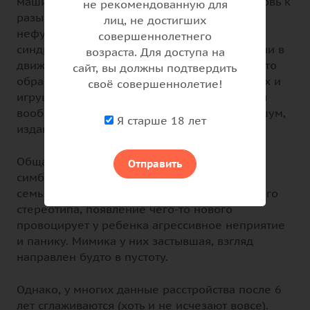
машиностроение, еще распространена любовь к
не рекомендованную для
разынм картам). Они приверженцы
лиц, не достигших
нефункциональных поступков. Также при
совершеннолетнего
синдроме Каннера присутствуют стереотипии в
возраста. Для доступа на
движениях, позах и мимике; такие люди часто
сайт, вы должны подтвердить
обращают внимание на мелочи (в предметах и
своё совершеннолетие!
игрушках), которые у обычного человека бы
вообще не вызвали бы интереса (запахи и шум,
Я старше 18 лет
издаваемые игрушкой, как пример).
Общаются люди с детским аутизмом скорее
Отправить
симбиотически (даже с родственниками и
семьянинами). Смена привычного жизненного
стереотипа, появление чего-то нового
провоцирует у ребенка агрессивное неприятие
и панику. Мимика у них застывшая, взгляд
направлен будто в пустоту.
Однако, у многих данные расстройства после 6
лет сглаживаются (хоть и не исчезают вовсе).