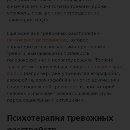
физическими симптомами тревоги (дрожь,
усталость, повышенное потоотделение,
тахикардия и т.д.)
Еще один вид тревожных расстройств -
паническое расстройство
, которое
характеризуется внезапными приступами
тревоги, вызывающими потливость,
головокружение и нехватку воздуха. Тревога
также может проявляться в виде
специфических
фобий
(например, уже упомянутая агорафобия,
аэрофобия, арахнофобия и многие другие) или
в виде социальной тревожности, при которой
человек испытывает всепоглощающий страх
перед социальными ситуациями.
Психотерапия тревожных
расстройств