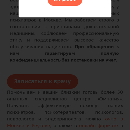
здоровье? Предлагаем пройти диагностику у
наших высококвалифицированных
психиатров в Москве. Мы работаем строго в
соответствии с принципами доказательной
медицины, соблюдаем профессиональную
этику и поддерживаем высокое качество
обслуживания пациентов.
При обращении к
нам гарантируем полную
конфиденциальность без постановки на учет.
Записаться к врачу
Помочь вам и вашим близким готовы более 50
опытных специалистов центра «Эмпатия».
Получить эффективную помощь наших
психиатров, психотерапевтов, психологов,
неврологов и эндокринолога можно
очно в
Москве и Реутове
, а также в
онлайн-формате
в