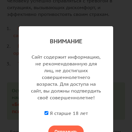
человеку успешно справляться с тревогой в
ситуациях, вызывающих дискомфорт, и
эффективно противостоять своим страхам.
Психолог рекомендует: книги для
самоподдержки при тревоге и стрессе
ВНИМАНИЕ
Последствия хронической тревоги для
организма
Сайт содержит информацию,
не рекомендованную для
Тревога и страх
лиц, не достигших
совершеннолетнего
возраста. Для доступа на
Остались вопросы? Задайте их бесплатно
сайт, вы должны подтвердить
нашим врачам в чате «ВКонтакте»:
своё совершеннолетие!
«Бесплатная консультация врача-
психиатра»
Telegram-чате
или в
.
Я старше 18 лет
Отправить
Беспокоитесь о своем психическом