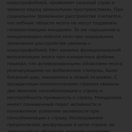
клаустрофобией, проявляют сильный страх и
тревогу перед замкнутыми пространствами. При
социальном тревожном расстройстве считается,
что лобные области мозга не могут подавлять
гиперактивацию миндалин. Те же нарушения в
миндалевидно-лобной сети при социальном
тревожном расстройстве связаны с
клаустрофобией. Мет аанализ функциональной
визуализации мозга при конкретных фобиях
показал, что активированными областями мозга,
реагирующими на фобические стимулы, были
бледный шар, миндалина и левый островок. С
врожденным патологическим страхом связаны
два явления: сенсибилизация к страху и
неспособность привыкнуть к страху. Миндалина
имеет пониженный порог активности и
пониженное усиление активности при
сенсибилизации к страху. Исследования
предполагают дисфункцию в цепи страха, не
зависящей от обучения, которая управляет