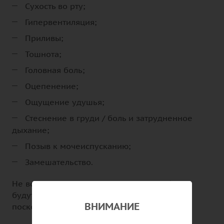
Сухость во рту;
Гипервентиляция;
Приливы;
Тошнота;
Головная боль;
Оцепенение;
Ощущение удушья;
Стеснение в груди / боль и затрудненное
дыхание;
Позыв к мочеиспусканию;
Замешательство.
Не все люди, страдающие клаустрофобией,
будут обладать всеми этими функциями,
ВНИМАНИЕ
поскольку презентация может быть разной.