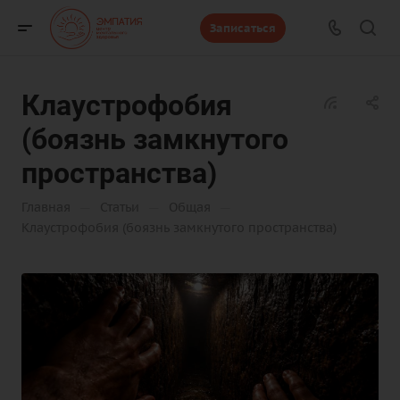
Записаться
Клаустрофобия
(боязнь замкнутого
пространства)
—
—
—
Главная
Статьи
Общая
Клаустрофобия (боязнь замкнутого пространства)