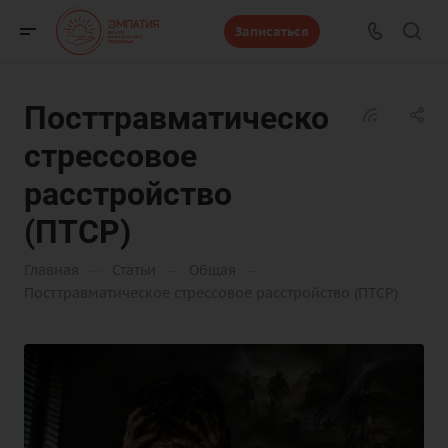
Записаться
Посттравматическое
стрессовое
расстройство
(ПТСР)
—
—
—
Главная
Статьи
Общая
Посттравматическое стрессовое расстройство (ПТСР)