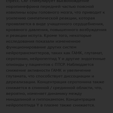
стресс. CRF стимулирует высвобождение
норэпинефрина передней частью поясной
извилины коры головного мозга, что приводит к
усилению симпатической реакции, которая
проявляется в виде учащенного сердцебиения,
кровяного давления, повышенного возбуждения
и реакции испуга. Кроме того, некоторые
исследования показали измененное
функционирование других систем
нейротрансмиттеров, таких как ГАМК, глутамат,
серотонин, нейропептид Y и другие эндогенные
опиоиды у пациентов с ПТСР. Наблюдается
снижение активности ГАМК и увеличение
глутамата, что способствует диссоциации и
дереализации. Концентрация серотонина также
снижается в спинной / срединной области, что,
вероятно, изменяет динамику между
миндалиной и гиппокампом. Концентрация
нейропептида Y в плазме также снижается.