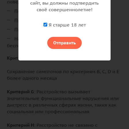
поведение;
сайт, вы должны подтвердить
своё совершеннолетие!
Повышенная бдительность;
Преувеличенная реакция испуга;
Я старше 18 лет
Проблемы с концентрацией внимания;
Нарушения сна (трудности с засыпанием,
Отправить
беспокойный сон);
Критерий F: продолжительность
Сохранение симптомов по критериям B, C, D и E
более одного месяца
Критерий G
: Расстройство вызывает
значительные функциональные нарушения или
дистресс в различных сферах жизни, таких как
социальная или профессиональная.
Критерий H
: Расстройство не связано с