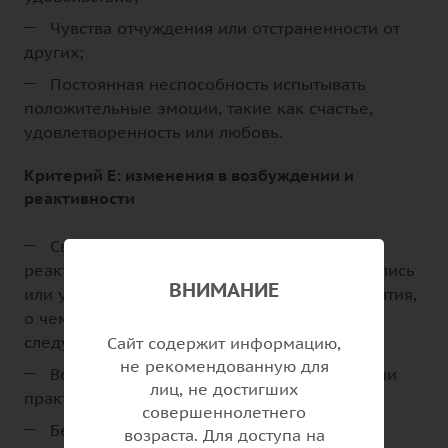
Чувства отчуждения или отстраненности от
других;
Постоянная неспособность испытывать
положительные эмоции, такие как счастье,
удовлетворенность или любовь.
Критерий E: изменения в возбуждении и
реактивности
Связанные с травмой изменения
реактивности и возбуждения, которые начались
ВНИМАНИЕ
или усугубились после травмирующего события,
о чем свидетельствуют два или более из
следующих:
Сайт содержит информацию,
не рекомендованную для
Вспышки раздражительности или агрессии
лиц, не достигших
практически без повода.
совершеннолетнего
Безрассудное или саморазрушительное
возраста. Для доступа на