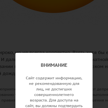
роко, но не всегда корректно. Взять хотя бы
 И дальше идут советы - от ванны с ароматной
ВНИМАНИЕ
левании под названием депрессия, а о плохом
й дождь или задержка зарплаты.
Сайт содержит информацию,
не рекомендованную для
еприятных эмоций гнева, тоски, обиды, скуки, от депр
лиц, не достигших
ванию человека, не лишают его возможности выполнят
совершеннолетнего
к правило, эти эмоции проходят по мере разрешения н
возраста. Для доступа на
сайт, вы должны подтвердить