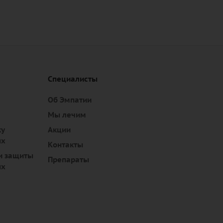
Специалисты
Об Эмпатии
Мы лечим
ку
Акции
ых
Контакты
и защиты
Препараты
ых