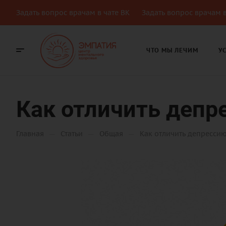
Задать вопрос врачам в чате ВК
Задать вопрос врачам в
ЧТО МЫ ЛЕЧИМ
У
Как отличить депр
—
—
—
Главная
Статьи
Общая
Как отличить депрессию