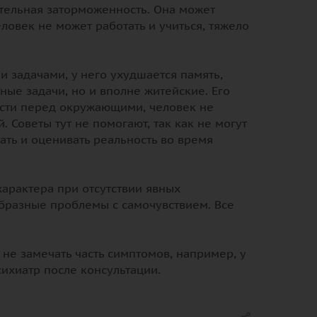
ательная заторможенность. Она может
еловек не может работать и учиться, тяжело
и задачами, у него ухудшается память,
ные задачи, но и вполне житейские. Его
ости перед окружающими, человек не
 Советы тут не помогают, так как не могут
ать и оценивать реальность во время
характера при отсутствии явных
образные проблемы с самочувствием. Все
не замечать часть симптомов, например, у
сихиатр после консультации.