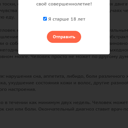
 тоски, есть другие важные признаки. Среди них двиг
своё совершеннолетие!
увства усталости, отсутствия сил. В тяжелых случаях ч
ую еду.
Я старше 18 лет
человек начинает хуже справляться с интеллектуальным
шление - человек не может решить не только абстракт
Отправить
и о собственной никчемности, малоценности, виновн
 негодным, никому не нужным, а ситуацию безвыходной.
вном мозге. Человек просто не может по-другому дум
и:
нарушения сна, аппетита, либидо, боли различного 
ка, ухудшение состояния кожи и волос, другие разно
ого настроения.
 в течении как минимум двух недель. Человек может 
ок сил или боли. Окончательный диагноз ставит врач-п