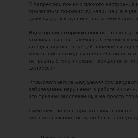
У депрессии, помимо плохого настроения и
проявляться по-разному, например, в виде ч
даже сходить в душ или приготовить прост
⠀
Идеаторная заторможенность
- это когда 
усиливается отвлекаемость. Изменяется мы
выводы, оценка ситуаций наполнены идеям
может найти выход, считает себя ни на что
исправить биологические нарушения в голо
депрессии.
⠀
Физиологические нарушения при депресси
заболеваний, нарушения в работе кишечни
это признак заболевания, а не просто плох
⠀
Симптомы должны присутствовать постоянно
него нет сильной тоски, но беспокоит упад
Назад к списку