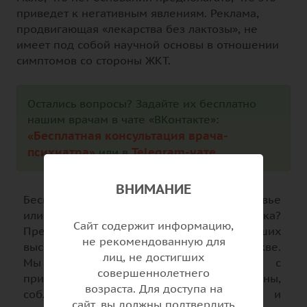
приведет к негативным явлениям. Реклама,
продвигающая «лекарства без лактозы», не
имеет под собой научной основы в отношении
симптомов со стороны ЖКТ.
Остались вопросы? Задайте их бесплатно
нашим врачам в чате «ВКонтакте»:
«Бесплатная консультация врача-
психиатра»
Telegram-чате
или в
.
ВНИМАНИЕ
Беспокоитесь о своем психическом здоровье
или психическом здоровье своего ребенка?
Сайт содержит информацию,
Предлагаем пройти диагностику у наших
не рекомендованную для
высококвалифицированных врачей в Москве.
лиц, не достигших
Мы работаем строго в соответствии с
совершеннолетнего
принципами доказательной медицины,
возраста. Для доступа на
соблюдаем профессиональную этику и
сайт, вы должны подтвердить