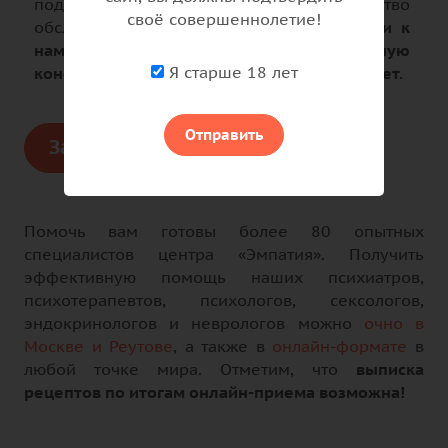
поддерживаем высокое качество
своё совершеннолетие!
обслуживания пациентов.
При обращении к
нам гарантируем полную
Я старше 18 лет
конфиденциальность без постановки на учет.
Отправить
Записаться к врачу
Помочь вам готовы более 80 опытных
специалистов центра «Эмпатия». Получить
эффективную помощь наших психиатров,
психотерапевтов, психологов, сексологов,
эндокринологов и неврологов можно
очно в
Москве и Реутове
, а также в
онлайн-формате
в
любой точке мира. Отметим, что
выписка
рецептов по итогам онлайн-приема возможна!