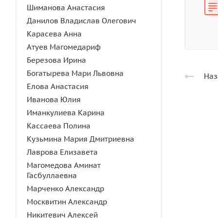
Шиманова Анастасия
Данилов Владислав Олегович
Карасева Анна
Атуев Магомедариф
Березова Ирина
Богатырева Мари Львовна
Наз
Елова Анастасия
Иванова Юлия
Иманкулиева Карина
Кассаева Полина
Кузьмина Мария Дмитриевна
Лаврова Елизавета
Магомедова Аминат
Гасбуллаевна
Марченко Александр
Москвитин Александр
Никитевич Алексей