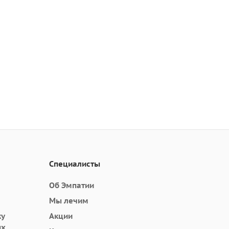
Специалисты
Об Эмпатии
Мы лечим
ку
Акции
ых