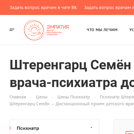
Задать вопрос врачам в чате ВК
Задать вопрос врачам в
ЧТО МЫ ЛЕЧИМ
У
Штеренгарц Семён
врача-психиатра до
—
—
—
Главная
Цены
Цены Психиатр
Психиатр Штер
Штеренгарц Семён — Дистанционный прием детского врача-
Психиатр