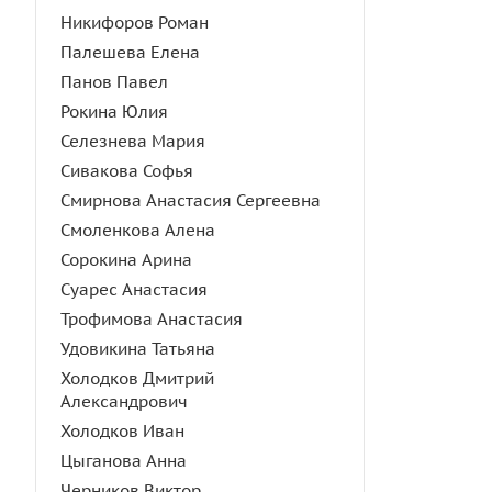
Никифоров Роман
Палешева Елена
Панов Павел
Рокина Юлия
Селезнева Мария
Сивакова Софья
Смирнова Анастасия Сергеевна
Смоленкова Алена
Сорокина Арина
Суарес Анастасия
Трофимова Анастасия
Удовикина Татьяна
Холодков Дмитрий
Александрович
Холодков Иван
Цыганова Анна
Черников Виктор