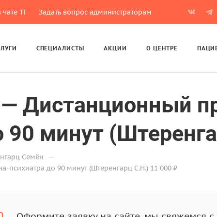
 чате ТГ
Задать вопрос администраторам
СЛУГИ
СПЕЦИАЛИСТЫ
АКЦИИ
О ЦЕНТРЕ
ПАЦИ
 — Дистанционный пр
 90 минут (Штеренгар
—
енгарц Семён
психиатра до 90 минут (Штеренгарц С.Н.) 11 000 ₽
Оформите заявку на сайте, мы свяжемся с