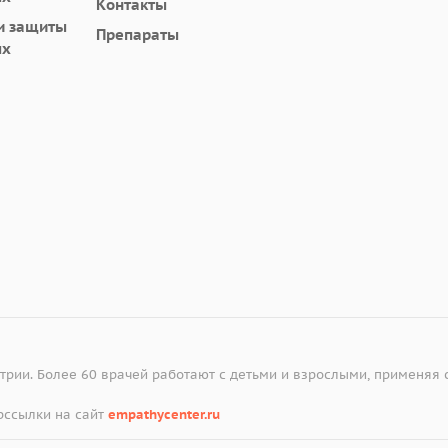
Контакты
и защиты
Препараты
ых
атрии. Более 60 врачей работают с детьми и взрослыми, применяя
рссылки на сайт
empathycenter.ru