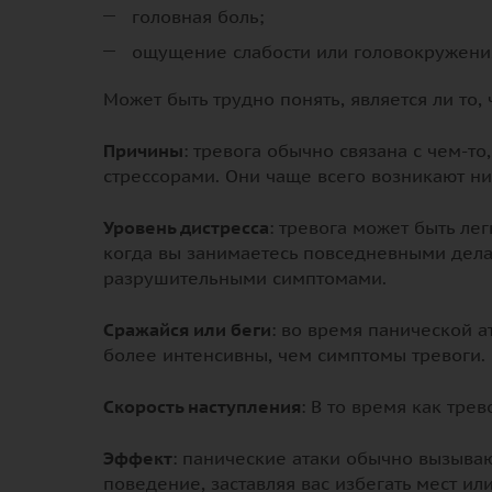
головная боль;
ощущение слабости или головокружени
Может быть трудно понять, является ли то,
Причины
: тревога обычно связана с чем-т
стрессорами. Они чаще всего возникают ни с
Уровень дистресса
: тревога может быть ле
когда вы занимаетесь повседневными дела
разрушительными симптомами.
Сражайся или беги
: во время панической а
более интенсивны, чем симптомы тревоги.
Скорость наступления
: В то время как тре
Эффект
: панические атаки обычно вызываю
поведение, заставляя вас избегать мест ил