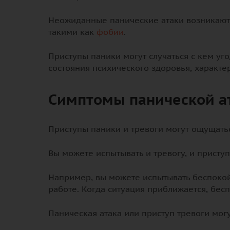
Неожиданные панические атаки возникают
такими как
фобии
.
Приступы паники могут случаться с кем уг
состояния психического здоровья, характ
Симптомы панической ат
Приступы паники и тревоги могут ощущать
Вы можете испытывать и тревогу, и присту
Например, вы можете испытывать беспокой
работе. Когда ситуация приближается, бес
Паническая атака или приступ тревоги мог