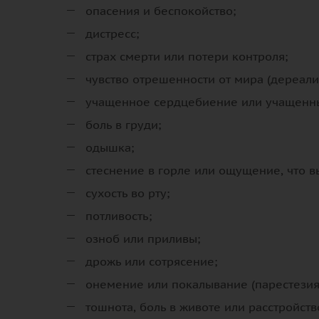
опасения и беспокойство;
дистресс;
страх смерти или потери контроля;
чувство отрешенности от мира (дереализ
учащенное сердцебиение или учащенны
боль в груди;
одышка;
стеснение в горле или ощущение, что в
сухость во рту;
потливость;
озноб или приливы;
дрожь или сотрясение;
онемение или покалывание (парестезия
тошнота, боль в животе или расстройств