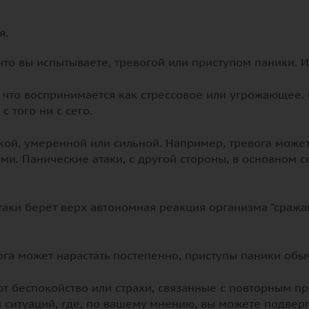
я.
 что вы испытываете, тревогой или приступом паники.
о, что воспринимается как стрессовое или угрожающее
 того ни с сего.
гкой, умеренной или сильной. Например, тревога может
ми. Панические атаки, с другой стороны, в основном 
таки берет верх автономная реакция организма "сража
вога может нарастать постепенно, приступы паники об
т беспокойство или страхи, связанные с повторным пр
и ситуаций, где, по вашему мнению, вы можете подверг