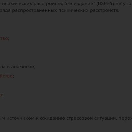
е психических расстройств, 5-е издание” (DSM-5) не уп
ряда распространенных психических расстройств.
тво
;
ва в анамнезе;
йство
;
о
;
ым источником к ожиданию стрессовой ситуации, переж