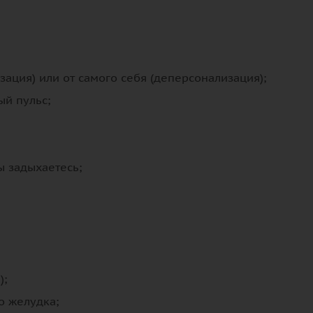
ация) или от самого себя (деперсонализация);
й пульс;
ы задыхаетесь;
);
о желудка;