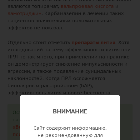
являются топирамат,
вальпроевая кислота
и
ламотриджин
. Карбамазепин в лечении таких
пациентов значительных положительных
эффектов не показал.
Отдельно стоит отметить
препараты лития
. Хотя
исследований на тему эффективности лития при
ПРЛ не так много, при применении на практике
он демонстрирует снижение импульсивности и
агрессии, а также подавление суицидальных
наклонностей. Когда ПРЛ осложняется
биполярным расстройством (БАР),
эффективность лития и вовсе бесспорна.
ВНИМАНИЕ
Остались вопросы? Задайте их бесплатно
нашим врачам в чате «ВКонтакте»:
«Бесплатная консультация врача-
Сайт содержит информацию,
психиатра»
Telegram-чате
или в
.
не рекомендованную для