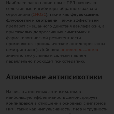
Наиболее часто пациентам с ПРЛ назначают
селективные ингибиторы обратного захвата
серотонина (
СИОЗС
), такие как
флувоксамин
,
флуоксетин
и
сертралин
. Также эффективен
препарат смешанного действия венлафаксин, а
при тяжелых депрессивных симптомах и
фармакологической резистентности
применяются трициклические антидепрессанты
(амитриптилин). Действие
антидепрессантов
значительно усиливается, если пациент
параллельно проходит психотерапию.
Атипичные антипсихотики
Из числа атипичных антипсихотиков
наибольшую эффективность демонстрирует
арипипразол
в отношении основных симптомов
ПРЛ, таких как импульсивность, гнев и трудности