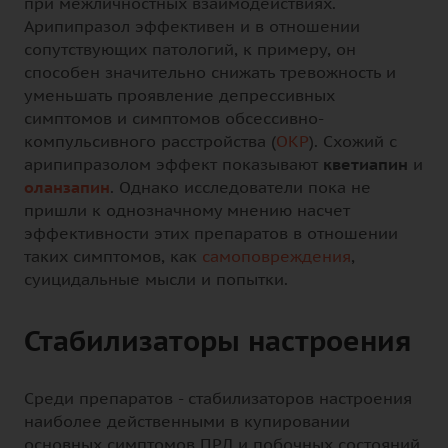
при межличностных взаимодействиях.
Арипипразол эффективен и в отношении
сопутствующих патологий, к примеру, он
способен значительно снижать тревожность и
уменьшать проявление депрессивных
симптомов и симптомов обсессивно-
компульсивного расстройства (
ОКР
). Схожий с
арипипразолом эффект показывают
кветиапин
и
оланзапин
. Однако исследователи пока не
пришли к однозначному мнению насчет
эффективности этих препаратов в отношении
таких симптомов, как
самоповреждения
,
суицидальные мысли и попытки.
Стабилизаторы настроения
Среди препаратов - стабилизаторов настроения
наиболее действенными в купировании
основных симптомов ПРЛ и побочных состояний