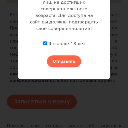
лиц, не достигших
совершеннолетнего
Беспокоитесь о своем психическом здоровье
возраста. Для доступа на
или психическом состоянии своего близкого?
сайт, вы должны подтвердить
Предлагаем пройти диагностику у наших
своё совершеннолетие!
высококвалифицированных врачей в Москве
или онлайн. Мы работаем строго в
Я старше 18 лет
соответствии с принципами доказательной
медицины, соблюдаем профессиональную
этику и поддерживаем высокое качество
Отправить
обслуживания пациентов.
При обращении к
нам гарантируем полную
конфиденциальность без постановки на учет.
Записаться к врачу
Помочь вам готовы более 60 опытных