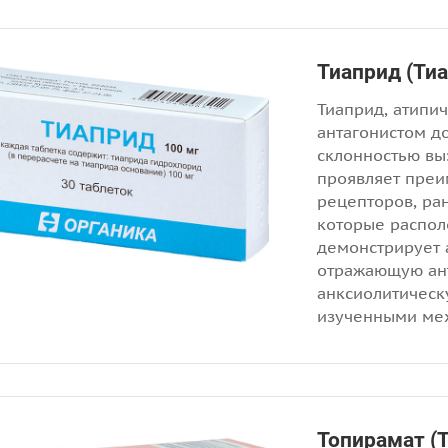
Тиаприд (Ти
Тиаприд, атипи
антагонистом д
склонностью вы
проявляет преи
рецепторов, ра
которые распол
демонстрирует 
отражающую ант
анксиолитическ
изученными ме
Топирамат (Т