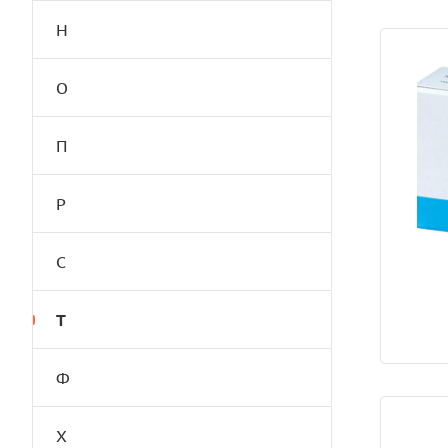
Н
О
П
Р
С
Т
Ф
Х