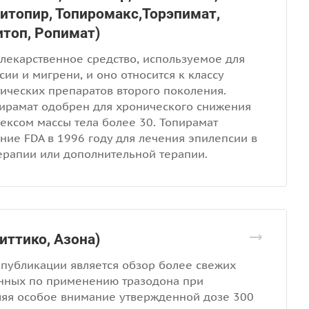
ситопир, Топиромакс,Торэпимат,
итоп, Ропимат)
 лекарственное средство, используемое для
ии и мигрени, и оно относится к классу
ических препаратов второго поколения.
пирамат одобрен для хронического снижения
дексом массы тела более 30. Топирамат
ние FDA в 1996 году для лечения эпилепсии в
ерапии или дополнительной терапии.
иттико, Азона)
публикации является обзор более свежих
нных по применению тразодона при
ляя особое внимание утвержденной дозе 300