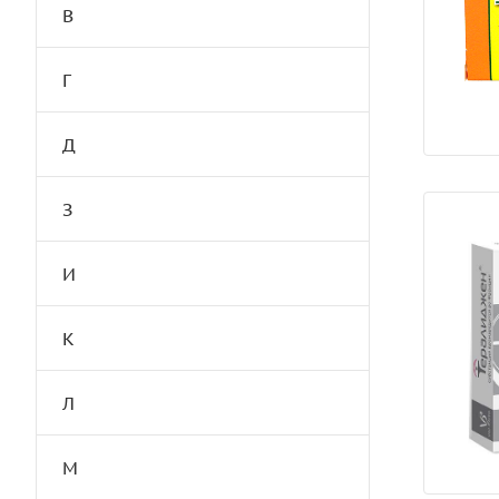
В
Г
Д
З
И
К
Л
М