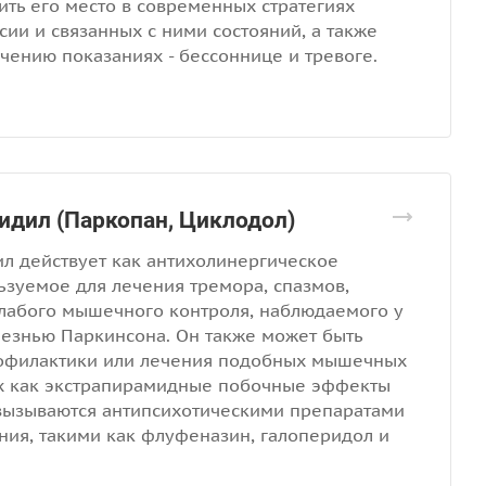
удить его место в современных стратегиях
ии и связанных с ними состояний, а также
чению показаниях - бессоннице и тревоге.
идил (Паркопан, Циклодол)
л действует как антихолинергическое
ьзуемое для лечения тремора, спазмов,
слабого мышечного контроля, наблюдаемого у
лезнью Паркинсона. Он также может быть
рофилактики или лечения подобных мышечных
их как экстрапирамидные побочные эффекты
 вызываются антипсихотическими препаратами
ния, такими как флуфеназин, галоперидол и