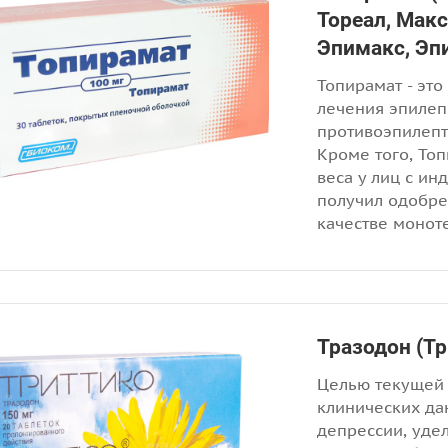
Тореал, Мак
Эпимакс, Эп
Топирамат - это
лечения эпилепс
противоэпилепт
Кроме того, То
веса у лиц с ин
получил одобре
качестве монот
Тразодон (Тр
Целью текущей 
клинических да
депрессии, уде