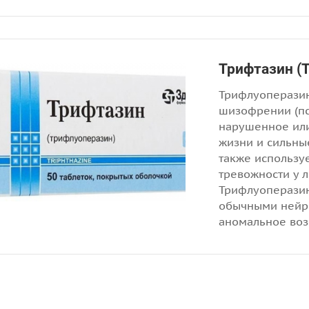
Трифтазин (
Трифлуоперазин
шизофрении (пс
нарушенное или
жизни и сильны
также использу
тревожности у 
Трифлуоперазин
обычными нейро
аномальное воз