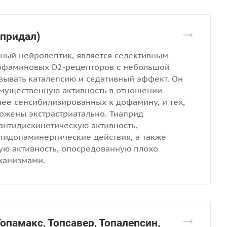
апридал)
чный нейролептик, является селективным
офаминовых D2-рецепторов с небольшой
зывать каталепсию и седативный эффект. Он
мущественную активность в отношении
нее сенсибилизированных к дофамину, и тех,
ожены экстрастриатально. Тиаприд
антидискинетическую активность,
идопаминергические действия, а также
ую активность, опосредованную плохо
ханизмами.
опамакс, Топсавер, Топалепсин,