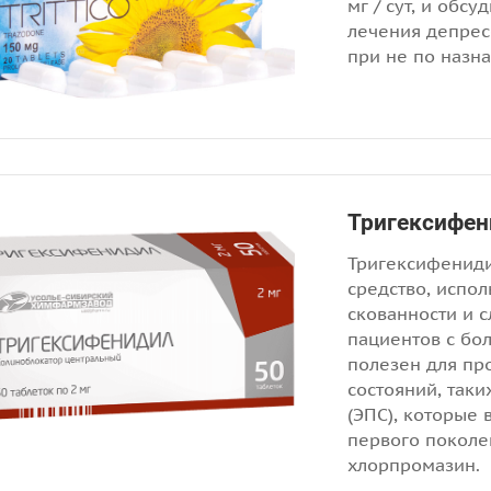
мг / сут, и обс
лечения депресс
при не по назна
Тригексифен
Тригексифениди
средство, испол
скованности и 
пациентов с бо
полезен для п
состояний, так
(ЭПС), которые
первого поколе
хлорпромазин.