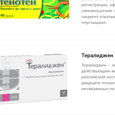
регистрации, э
самовнушение з
пациент отказы
«пустышки».
Тералиджен 
Тералиджен – л
действующим ве
российской инс
двадцати психи
несвязанных па